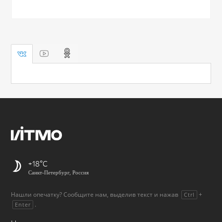
+18
Санкт-Петербург, Россия
Нашли опечатку? Сообщите нам, выделив текст и нажав
+
Ctrl
.
Enter