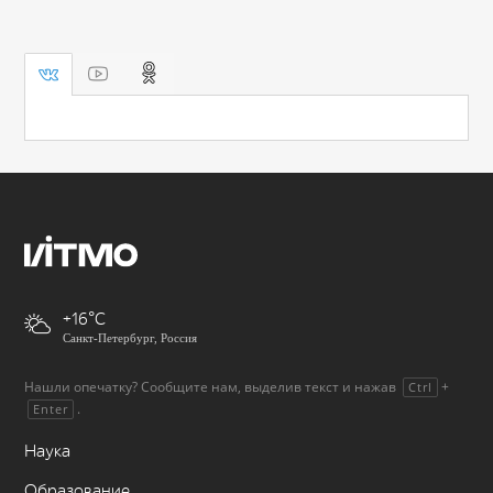
+16
Санкт-Петербург, Россия
Нашли опечатку? Сообщите нам, выделив текст и нажав
+
Ctrl
.
Enter
Наука
Образование