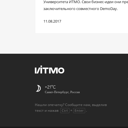
Университета ИТМО. Свои бизнес-идеи они пр
заключительного совместного DemoDay.
11.08.2017
+21
Санкт-Петербург, Россия
Нашли опечатку? Сообщите нам, выделив
текст и нажав
+
.
Ctrl
Enter