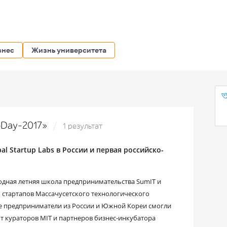
знес
Жизнь университета
oDay-2017»
1 результат
l Startup Labs в России и первая российско-
дная летняя школа предпринимательства SumIT и
 стартапов Массачусетского технологического
щие предприниматели из России и Южной Кореи смогли
т кураторов MIT и партнеров бизнес-инкубатора