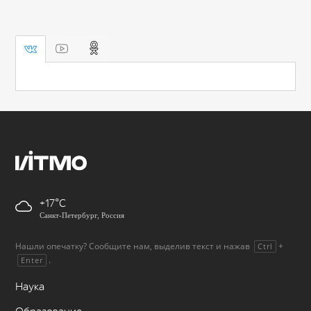
+17
Санкт-Петербург, Россия
Нашли опечатку? Сообщите нам, выделив текст и нажав
+
Ctrl
.
Enter
Наука