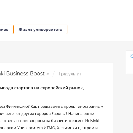
знес
Жизнь университета
ki Business Boost »
1 результат
ывода стартапа на европейский рынок,
ерез Финляндию? Как представлять проект иностранным
тличается от других городов Европы? Начинающие
ответы на эти вопросы на бизнес-интенсиве Helsinki
хнопарком Университета ИТМО, Хельсинки-центром и