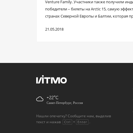
Venture Family. Участники также получили ин
победители – билеты на Arctic 15, самую эффе
странах Северной Европы и Балтии, которая пр
21.05.2018
+22
Санкт-Петербург, Россия
Нашли опечатку? Сообщите нам, выделив
текст и нажав
+
.
Ctrl
Enter