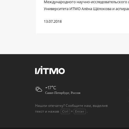
Международного научно-исследовательского 
Университета ИТМО Алёна Щёлокова и аспиран
13.07.2018
+17
Санкт-Петербург, Россия
Нашли опечатку? Сообщите нам, выделив
текст и нажав
+
.
Ctrl
Enter