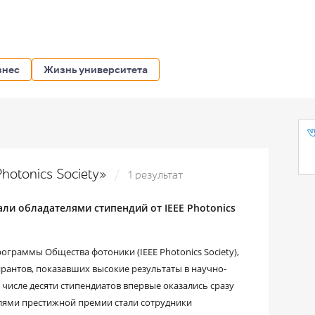
знес
Жизнь университета
Photonics Society»
1 результат
и обладателями стипендий от IEEE Photonics
ограммы Общества фотоники (IEEE Photonics Society),
рантов, показавших высокие результаты в научно-
в числе десяти стипендиатов впервые оказались сразу
лями престижной премии стали сотрудники