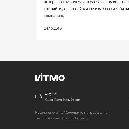
интервью ITMO.NEWS он рассказал, какие знан
как найти дело своей жизни и как вести себя н
компанию.
24.10.2019
+20
Санкт-Петербург, Россия
Нашли опечатку? Сообщите нам, выделив
текст и нажав
+
.
Ctrl
Enter