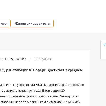
знес
Жизнь университета
пециальность»
1 результат
О, работающих в IT-сфере, достигает в среднем
л рейтинг вузов России, чьи выпускники, работающие в
ю зарплату на рынке труда. В топ вошли 20
альных. Впервые в тройку лидеров вошел Университет
дставленный в топ-5 рейтинга и вытеснивший МГУ им.