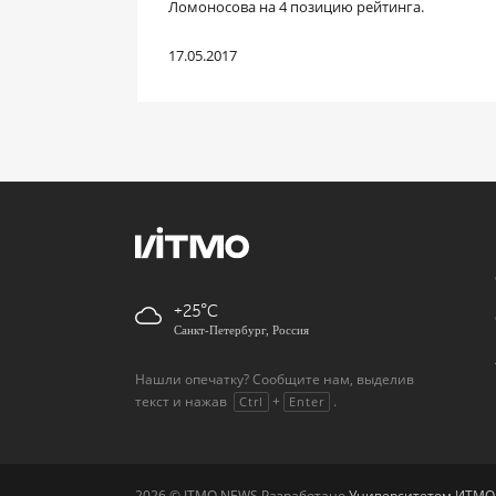
Ломоносова на 4 позицию рейтинга.
17.05.2017
+25
Санкт-Петербург, Россия
Нашли опечатку? Сообщите нам, выделив
текст и нажав
+
.
Ctrl
Enter
2026 © ITMO.NEWS Разработано
Университетом ИТМО