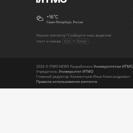
+16
Санкт-Петербург, Россия
Нашли опечатку? Сообщите нам, выделив
текст и нажав
+
.
Ctrl
Enter
2026 © ITMO.NEWS Разработано
Университетом ИТМО
Учредитель:
Университет ИТМО
Главный редактор: Климентьев Илья Александрович
Правила использования контента