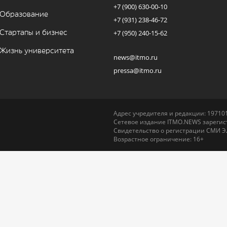
+7 (900) 630-00-10
Образование
+7 (931) 238-46-72
Стартапы и бизнес
+7 (950) 240-15-62
Жизнь университета
news@itmo.ru
pressa@itmo.ru
Адрес учредителя и редакции: 197101,
Сетевое издание ITMO.NEWS зарегист
Свидетельство о регистрации СМИ Э
Возрастное ограничение: 16+