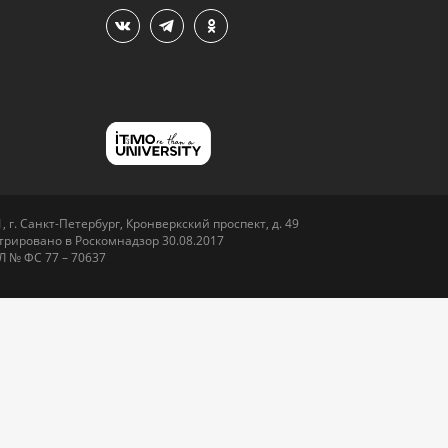
 г. Санкт-Петербург, Кронверкский проспект, д. 49
рировано в Роскомнадзор 30.08.2017
Л № ФС 77 – 70637