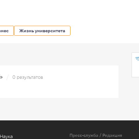
знес
Жизнь университета
T»
0 результатов
Пресс-служба / Редакция
Наука