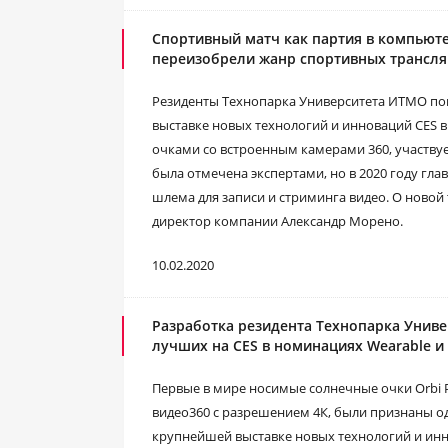
Спортивный матч как партия в компьют
переизобрели жанр спортивных трансл
Резиденты Технопарка Университета ИТМО по
выставке новых технологий и инноваций CES в 
очками со встроенным камерами 360, участвуе
была отмечена экспертами, но в 2020 году гл
шлема для записи и стриминга видео. О новой
директор компании Александр Морено.
10.02.2020
Разработка резидента Технопарка Униве
лучших на CES в номинациях Wearable и
Первые в мире носимые солнечные очки Orbi 
видео360 с разрешением 4К, были признаны о
крупнейшей выставке новых технологий и инно