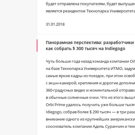
будет отправлена покупателям, будет выпущена
является резидентом Технопарка Университет
31.01.2018
Панорамная перспектива: разработчики о
как собрать $ 300 тысяч на Indiegogo
Чуть больше года назад команда компании Orb
на базе Технопарка Университета ИТМО, задум
самые яркие кадры из поездок, при этом осв
с экшн-камерой, крепления и дорогие дополни
360-градусных видео и моментальной отправк
в обычные солнечные очки. Что из этого выш
Orbi Prime удалось получить уже больше тыс
Idiegogo, собрав более $ 290 тысяч — в три р
внимание одного из крупнейших американских
сооснователь компании Адиль Суранчин и тех