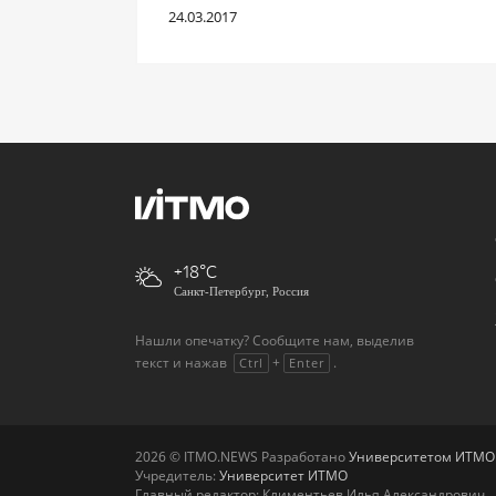
24.03.2017
+18
Санкт-Петербург, Россия
Нашли опечатку? Сообщите нам, выделив
текст и нажав
+
.
Ctrl
Enter
2026 © ITMO.NEWS Разработано
Университетом ИТМО
Учредитель:
Университет ИТМО
Главный редактор: Климентьев Илья Александрович