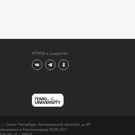
ИТМО в соцсетях
 г. Санкт-Петербург, Кронверкский проспект, д. 49
рировано в Роскомнадзор 30.08.2017
Л № ФС 77 – 70637