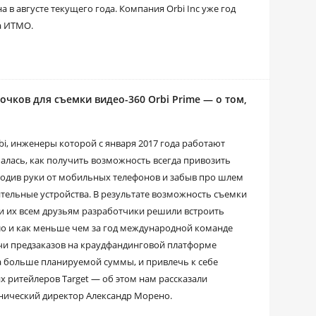
 в августе текущего года. Компания Orbi Inc уже год
а ИТМО.
чков для съемки видео-360 Orbi Prime — о том,
i, инженеры которой с января 2017 года работают
алась, как получить возможность всегда привозить
ободив руки от мобильных телефонов и забыв про шлем
тельные устройства. В результате возможность съемки
и их всем друзьям разработчики решили встроить
ло и как меньше чем за год международной команде
ячи предзаказов на краудфандинговой платформе
аза больше планируемой суммы, и привлечь к себе
 ритейлеров Target — об этом нам рассказали
нический директор Александр Морено.