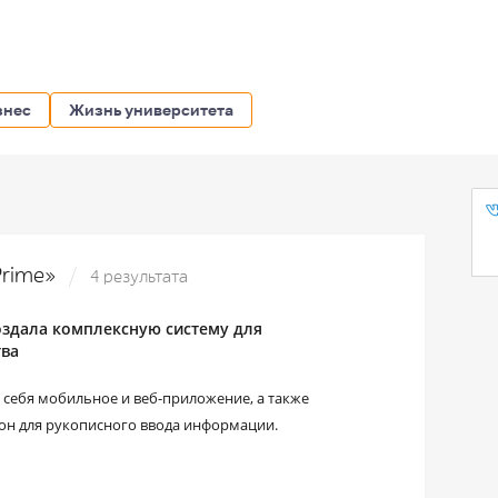
знес
Жизнь университета
Prime»
4 результата
здала комплексную систему для
тва
в себя мобильное и веб-приложение, а также
он для рукописного ввода информации.