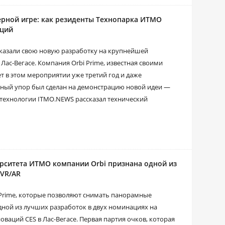
ерной игре: как резиденты Технопарка ИТМО
яций
казали свою новую разработку на крупнейшей
Лас-Вегасе. Компания Orbi Prime, известная своими
т в этом мероприятии уже третий год и даже
авный упор был сделан на демонстрацию новой идеи —
 технологии ITMO.NEWS рассказал технический
рситета ИТМО компании Orbi признана одной из
 VR/AR
Prime, которые позволяют снимать панорамные
дной из лучших разработок в двух номинациях на
ваций CES в Лас-Вегасе. Первая партия очков, которая