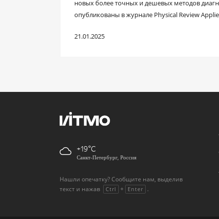
новых более точных и дешевых методов диагн
опубликованы в журнале Physical Review Appli
21.01.2025
+19
Санкт-Петербург, Россия
Нашли опечатку? Сообщите нам, выделив
текст и нажав
+
.
Ctrl
Enter