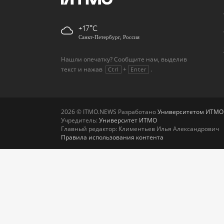
+17
Санкт-Петербург, Россия
Нашли опечатку? Сообщите нам, выделив
текст и нажав
+
.
Ctrl
Enter
2026 © ITMO.NEWS Разработано
Университетом ИТМО
Учредитель:
Университет ИТМО
Главный редактор: Климентьев Илья Александрович
Правила использования контента