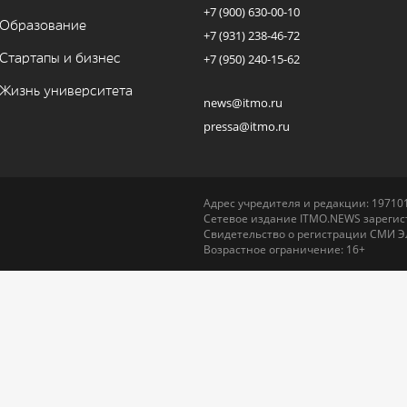
+7 (900) 630-00-10
Образование
+7 (931) 238-46-72
Стартапы и бизнес
+7 (950) 240-15-62
Жизнь университета
news@itmo.ru
pressa@itmo.ru
Адрес учредителя и редакции: 197101,
Сетевое издание ITMO.NEWS зарегист
Свидетельство о регистрации СМИ Э
Возрастное ограничение: 16+