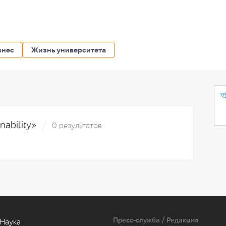
знес
Жизнь университета
nability»
0 результатов
Пресс-служба / Редакция
Наука