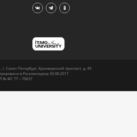
 г. Санкт-Петербург, Кронверкский проспект, д. 49
рировано в Роскомнадзор 30.08.2017
Л № ФС 77 – 70637