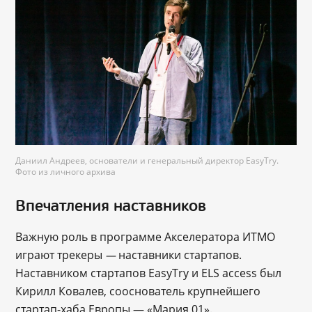
Даниил Андреев, основатели и генеральный директор EasyTry.
Фото из личного архива
Впечатления наставников
Важную роль в программе Акселератора ИТМО
играют трекеры
наставники стартапов.
—
Наставником стартапов EasyTry и ELS access был
Кирилл Ковалев, сооснователь крупнейшего
стартап-хаба Европы — «Мария 01».