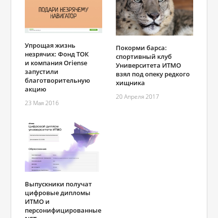
Упрощая жизнь
Покорми барса:
незрячих: Фонд ТОК
спортивный клуб
и компания Oriense
Университета ИТМО
запустили
взял под опеку редкого
благотворительную
хищника
акцию
20 Апреля 2017
23 Мая 2016
Выпускники получат
цифровые дипломы
ИТМО и
персонифицированные