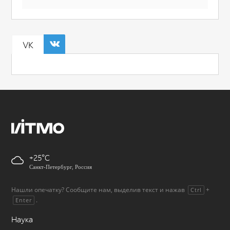
VK
+25
Санкт-Петербург, Россия
Нашли опечатку? Сообщите нам, выделив текст и нажав
+
Ctrl
.
Enter
Наука