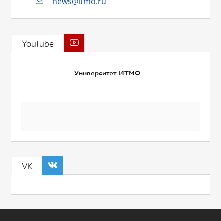
news@itmo.ru
YouTube
Университет ИТМО
VK