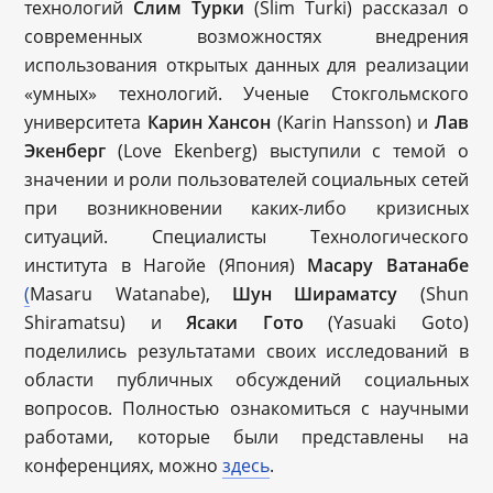
технологий
Слим Турки
(Slim Turki) рассказал о
современных возможностях внедрения
использования открытых данных для реализации
«умных» технологий. Ученые Стокгольмского
университета
Карин Хансон
(Karin Hansson) и
Лав
Экенберг
(Love Ekenberg) выступили с темой о
значении и роли пользователей социальных сетей
при возникновении каких-либо кризисных
ситуаций. Специалисты Технологического
института в Нагойе (Япония)
Масару Ватанабе
(
Masaru Watanabe),
Шун Шираматсу
(Shun
Shiramatsu) и
Ясаки Гото
(Yasuaki Goto)
поделились результатами своих исследований в
области публичных обсуждений социальных
вопросов. Полностью ознакомиться с научными
работами, которые были представлены на
конференциях, можно
здесь
.