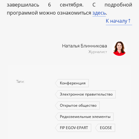
завершилась 6 сентября. С подробной
программой можно ознакомиться
здесь
.
К началу
Наталья Блинникова
Журналист
Теги
Конференция
Электронное правительство
Открытое общество
Редкоземельные элементы
FIP EGOV-EPART
EGOSE