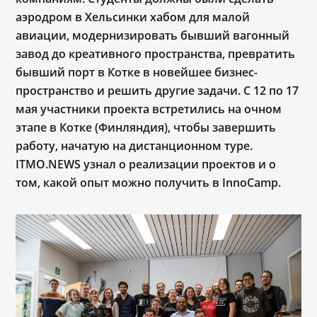
аэродром в Хельсинки хабом для малой
авиации, модернизировать бывший вагонный
завод до креативного пространства, превратить
бывший порт в Котке
в
новейш
ее
бизнес-
пространство и
решить другие задачи
. С 12 по 17
мая участники проекта встретились на очном
этапе в Котке (Финляндия), чтобы завершить
работу, начатую на дистанционном туре.
ITMO
.
N
EWS
узнал
о реализации проектов и о
том, какой опыт можно получить в
InnoCamp.