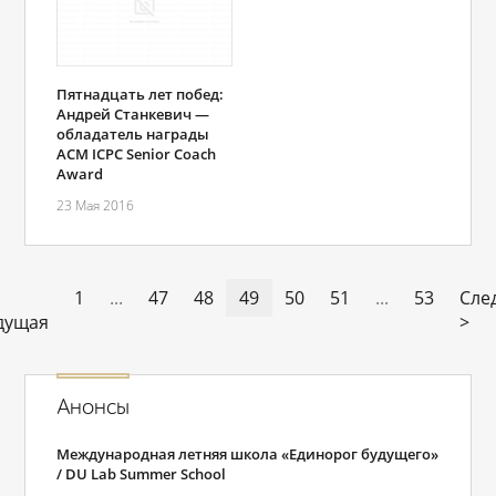
Пятнадцать лет побед:
Андрей Станкевич —
обладатель награды
ACM ICPC Senior Coach
Award
23 Мая 2016
1
...
47
48
49
50
51
...
53
Сле
дущая
>
Анонсы
Международная летняя школа «Единорог будущего»
/ DU Lab Summer School