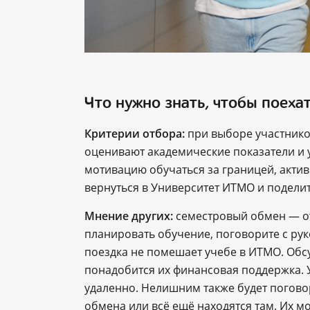
Что нужно знать, чтобы поеха
Критерии отбора:
при выборе участнико
оценивают академические показатели и у
мотивацию обучаться за границей, акти
вернуться в Университет ИТМО и подел
Мнение других:
семестровый обмен ― от
планировать обучение, поговорите с ру
поездка не помешает учебе в ИТМО. Обсу
понадобится их финансовая поддержка. У
удаленно. Нелишним также будет поговор
обмена или всё ещё находятся там. Их м