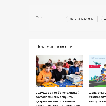
Теги
Меганаправления
Д
Похожие новости
Будущее за робототехникой:
День откр
состоялся День открытых
Университ
дверей меганаправления
поступающ
«Компьютерные технологии