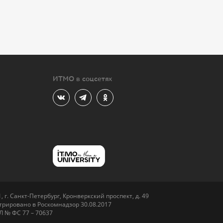
ИТМО в соцсетях
 г. Санкт-Петербург, Кронверкский проспект, д. 49
рировано в Роскомнадзор 30.08.2017
Л № ФС 77 – 70637