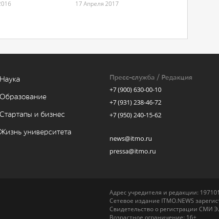
2016
17 Апреля 2017
Пресс-служба / Редакция
Наука
+7 (900) 630-00-10
Образование
+7 (931) 238-46-72
Стартапы и бизнес
+7 (950) 240-15-62
Жизнь университета
news@itmo.ru
pressa@itmo.ru
Адрес учредителя и редакции: 197101,
Сетевое издание ITMO.NEWS зарегист
Свидетельство о регистрации СМИ Э
Возрастное ограничение: 16+