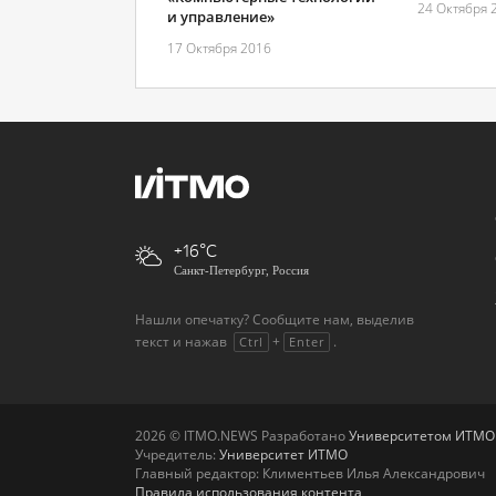
24 Октября 
и управление»
17 Октября 2016
+16
Санкт-Петербург, Россия
Нашли опечатку? Сообщите нам, выделив
текст и нажав
+
.
Ctrl
Enter
2026 © ITMO.NEWS Разработано
Университетом ИТМО
Учредитель:
Университет ИТМО
Главный редактор: Климентьев Илья Александрович
Правила использования контента