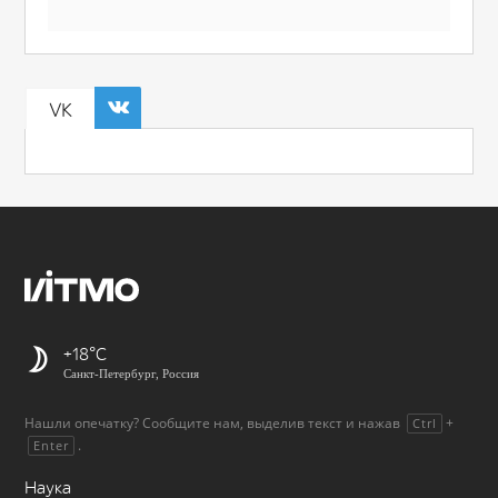
VK
+18
Санкт-Петербург, Россия
Нашли опечатку? Сообщите нам, выделив текст и нажав
+
Ctrl
.
Enter
Наука