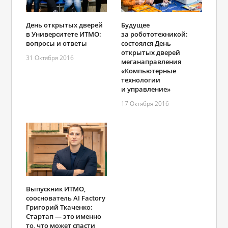
День открытых дверей
Будущее
в Университете ИТМО:
за робототехникой:
вопросы и ответы
состоялся День
открытых дверей
31 Октября 2016
меганаправления
«Компьютерные
технологии
и управление»
17 Октября 2016
Выпускник ИТМО,
сооснователь AI Factory
Григорий Ткаченко:
Стартап — это именно
то, что может спасти