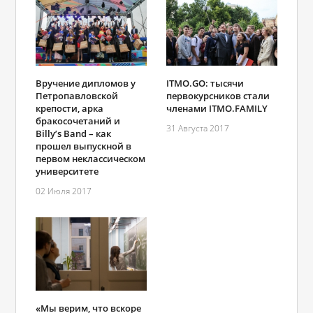
Вручение дипломов у
ITMO.GO: тысячи
Петропавловской
первокурсников стали
крепости, арка
членами ITMO.FAMILY
бракосочетаний и
31 Августа 2017
Billy’s Band – как
прошел выпускной в
первом неклассическом
университете
02 Июля 2017
«Мы верим, что вскоре