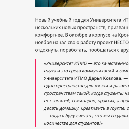
Новый учебный год для Университета И
нескольких новых пространств, призванн
комфортнее. В октябре в корпусе на Кр
ноября начал свою работу проект НЕСТОЛ
отдохнуть, поработать, пообщаться с дру
«Университет ИТМО
—
это качественно
наука и это среда коммуникаций и сам
Университета ИТМО
Дарья Козлова
. —
одно пространство для жизни и развити
пространствам такой: когда студенты н
нет занятий, семинаров, практик, а про
делать домашку, креативить в группе, о
—
тогда я буду считать, что мы создал
количестве для студентов!»