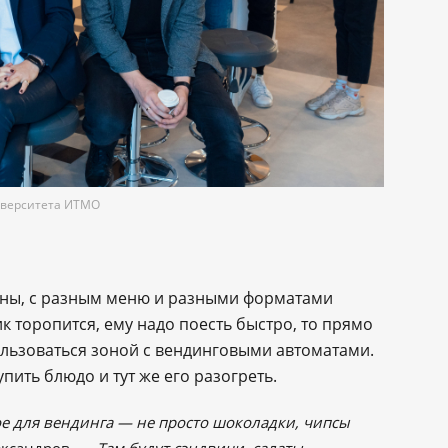
ниверситета ИТМО
оны, с разным меню и разными форматами
к торопится, ему надо поесть быстро, то прямо
льзоваться зоной с вендинговыми автоматами.
пить блюдо и тут же его разогреть.
е для вендинга ― не просто шоколадки, чипсы