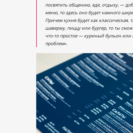
посвятить общению, еде, отдыху
, — до
меню, то здесь оно будет намного шире
Причем кухня будет как классическая, та
шаверму, пиццу или бургер, то ты смо
что-то простое ― куриный бульон или в
проблем
».