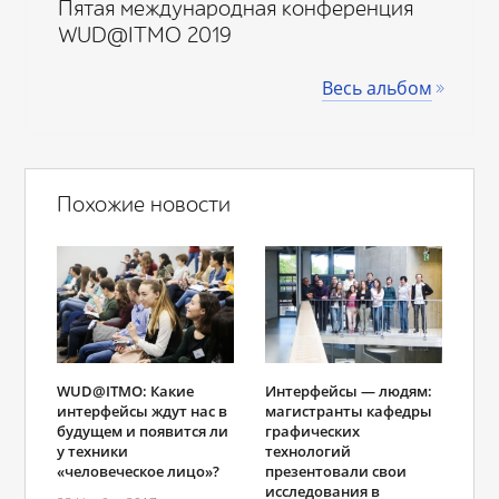
Пятая международная конференция
WUD@ITMO 2019
Весь альбом
Похожие новости
Интерфейсы — людям:
WUD@ITMO: Какие
магистранты кафедры
интерфейсы ждут нас в
графических
будущем и появится ли
технологий
у техники
презентовали свои
«человеческое лицо»?
исследования в