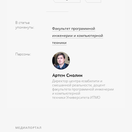
В статье
упомянуты
Факультет программной
инженерии и компьютерной
техники
Персоны
Артем Смолин
Директор центра юзабилити и
смешанной реальности, доцент
факультета программной инженерии
и компьютерной
техники Университета ИТМО
МЕДИАПОРТАЛ