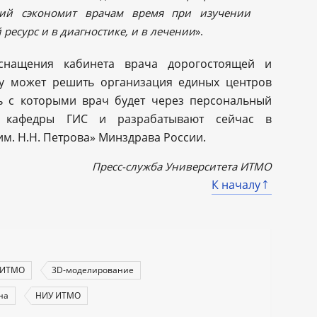
ний сэкономит врачам время при изучении
ресурс и в диагностике, и в лечении
».
снащения кабинета врача дорогостоящей и
му может решить организация единых центров
ь с которыми врач будет через персональный
и кафедры ГИС и разрабатывают сейчас в
м. Н.Н. Петрова» Минздрава России.
Пресс-служба Университета ИТМО
К началу
ИТМО
3D-моделирование
на
НИУ ИТМО