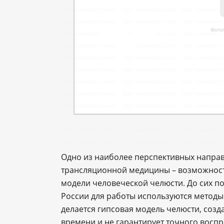
Одно из наиболее перспективных направ
трансляционной медицины – возможност
модели человеческой челюсти. До сих п
России для работы используются методы
делается гипсовая модель челюсти, соз
времени и не гарантирует точного воспр