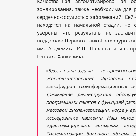
Качественная автоматизированная о
зондирования, также необходима для р
сердечно-сосудистых заболеваний. Сей
находятся на начальной стадии, но
уверены, что результаты не заставя
поддержке Первого Санкт-Петербургског
им. Академика И.П. Павлова и докто
Генриха Хацкевича.
«
Здесь наша задача – не проектиров
усовершенствование обработки вт
завкафедрой геоинформационных с
трехмерная реконструкция обсле
программных пакетов с функцией расп
массовой диспансеризации, когда у вр
исследование пациента. Наш метод
идентифицировать аномалии, кото
Систематизация большого объема 