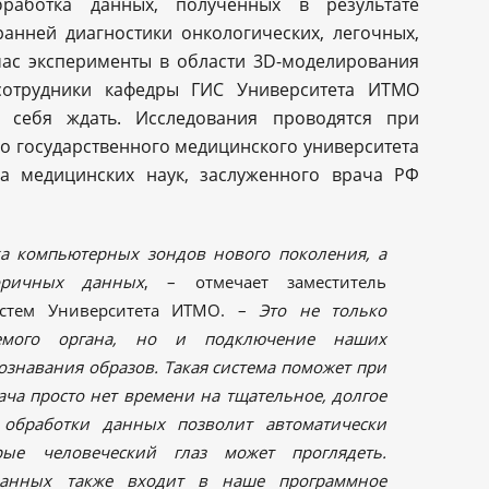
бработка данных, полученных в результате
анней диагностики онкологических, легочных,
час эксперименты в области 3D-моделирования
 сотрудники кафедры ГИС Университета ИТМО
т себя ждать. Исследования проводятся при
о государственного медицинского университета
ра медицинских наук, заслуженного врача РФ
ка компьютерных зондов нового поколения, а
оричных данных
, – отмечает заместитель
истем Университета ИТМО. –
Это не только
дуемого органа, но и подключение наших
ознавания образов. Такая система поможет при
ача просто нет времени на тщательное, долгое
 обработки данных позволит автоматически
рые человеческий глаз может проглядеть.
данных также входит в наше программное