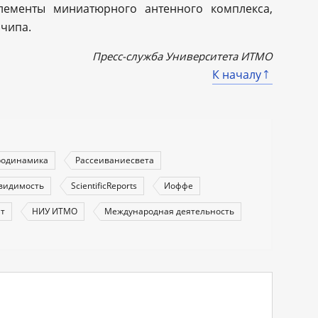
лементы миниатюрного антенного комплекса,
 чипа.
Пресс-служба Университета ИТМО
К началу
родинамика
Рассеиваниесвета
видимость
ScientificReports
Иоффе
т
НИУ ИТМО
Международная деятельность