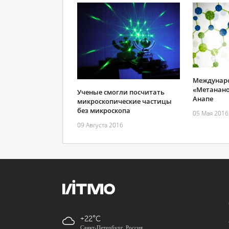
Междунаро
«Метанано
Ученые смогли посчитать
Анапе
микроскопические частицы
без микроскопа
05 Мая 2016
09 Августа 2016
+22
Санкт-Петербург, Россия