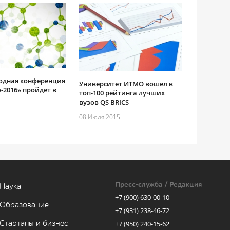
дная конференция
Университет ИТМО вошел в
-2016» пройдет в
топ-100 рейтинга лучших
вузов QS BRICS
08 Июля 2015
Пресс-служба / Редакция
Наука
+7 (900) 630-00-10
Образование
+7 (931) 238-46-72
Стартапы и бизнес
+7 (950) 240-15-62