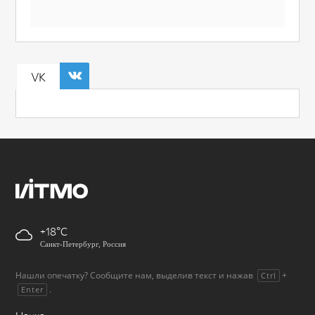
VK
+18
Санкт-Петербург, Россия
Нашли опечатку? Сообщите нам, выделив текст и нажав
+
Ctrl
.
Enter