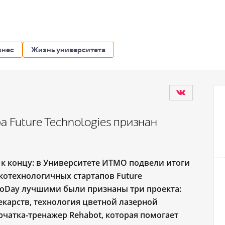
знес
Жизнь университета
 Future Technologies признан
к концу: в Университете ИТМО подвели итоги
отехнологичных стартапов Future
moDay лучшими были признаны три проекта:
екарств, технология цветной лазерной
ерчатка-тренажер Rehabot, которая помогает