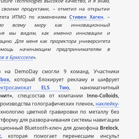
ture Technologies высокое качество, и я знаю,
 своими продуктами, –
отметил на открытии
ситета ИТМО по изменениям
Стивен Хаген
. –
 по всему миру как инновационный
одня мы видим, как именно инновации и
ацию. Для меня как проректора университета
омощь начинающим предпринимателям в
ов в Брюссселе
»
.
ы на DemoDay смогли 9 команд. Участники
obox
, который блокирует рекламу и шифрует
лектросамокат
ELS Two
, наномагнитный
гнит»
, спецсостав от компании
Inno-Colloids
,
роизводства голографических пленок,
наклейку-
ехнологию цветной гравировки по металлу без
атформу для разворачивания системы навигации
анционный Bluetooth-ключ для домофона
Brelock
,
t
, которая помогает перенесшим инсульт