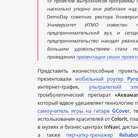
«У проектов выпускников программы Fu
насколько упорно они работали над
DemoDay советник ректора Универ
Университет ИТМО известен
предпринимательский вуз, и сег
предпринимательство находят реализ
большим удовольствием стала п
проведении
презентации своих проект
Представить жизнеспособные проект
презентовали
мобильный роутер
Pyr
интернет-трафик,
ультралегкий э
тромболитический препарат
«Аквама
который вдвое удешевляет технологию п
самоучитель игры на гитаре
GCover
, т
использования красителей от
ColorIt
, пл
в музеях и бизнес-центрах
InNavi
, дист
а также
перчатку-тренажер
Rehabo