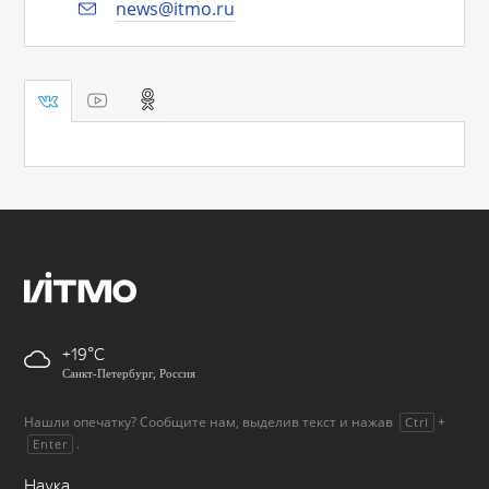
news@itmo.ru
+19
Санкт-Петербург, Россия
Нашли опечатку? Сообщите нам, выделив текст и нажав
+
Ctrl
.
Enter
Наука