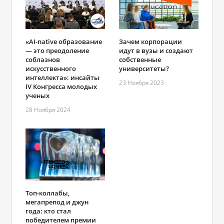
«AI-native образование
Зачем корпорации
— это преодоление
идут в вузы и создают
соблазнов
собственные
искусственного
университеты?
интеллекта»: инсайты
23 Ноября 2023
IV Конгресса молодых
ученых
28 Ноября 2024
Топ-коллабы,
мегапрепод и джун
года: кто стал
победителем премии