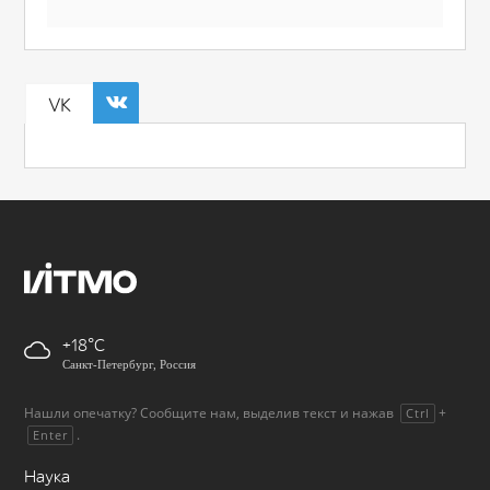
VK
+18
Санкт-Петербург, Россия
Нашли опечатку? Сообщите нам, выделив текст и нажав
+
Ctrl
.
Enter
Наука