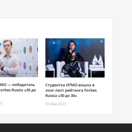
МО ― победитель
Студентка ИТМО вошла в
orbes Russia «30 до
лонг-лист рейтинга Forbes
Russia «30 до 30»
25
03 Мая 2023