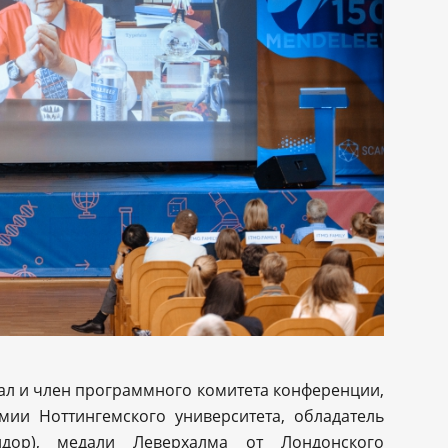
ал и член программного комитета конференции,
ии Ноттингемского университета, обладатель
дор), медали Леверхалма от Лондонского