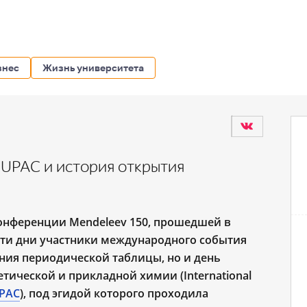
знес
Жизнь университета
IUPAC и история открытия
онференции Mendeleev 150
, прошедшей в
 эти дни участники международного события
ния периодической таблицы, но и день
ической и прикладной химии (International
UPAC
)
, под эгидой которого проходила