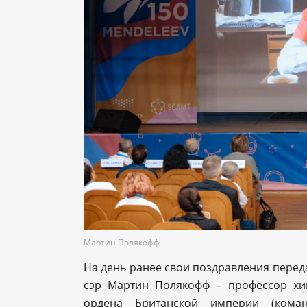
Мартин Полякофф
На день ранее свои поздравления перед
сэр Мартин Полякофф – профессор хим
ордена Британской империи (коман