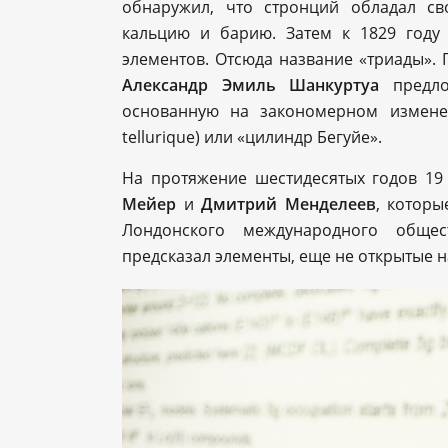
обнаружил, что стронций обладал с
кальцию и барию. Затем к 1829 году
элементов. Отсюда название «триады». П
Александр Эмиль Шанкуртуа
предло
основанную на закономерном измене
tellurique) или «цилиндр Бегуйе».
На протяжение шестидесятых годов 19
Мейер
и
Дмитрий Менделеев
, которы
Лондонского международного общес
предсказал элементы, еще не открытые на