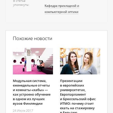
В статье
упомянуты
Кафедра прикладной и
компьютерной оптики
Похожие новости
Модульная система,
Презентации
еженедельные отчеты
в европейских
и комнаты-«хабы» —
университетах,
как устроено обучение
Европарламент
в одном из лучших
и Брюссельский офис
вузов Финляндии
ИТМО: почему стоит
ехать на стажировку
24 Июля 2017
в Бельгию