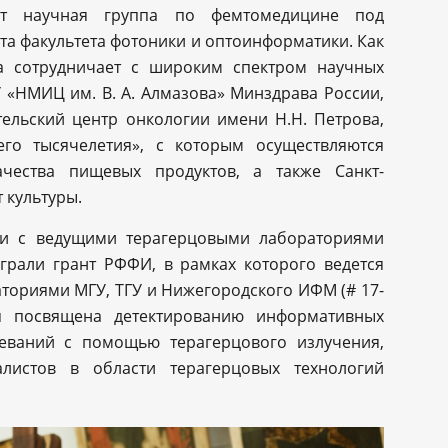
ает научная группа по фемтомедицине под
нта факультета фотоники и оптоинформатики. Как
па сотрудничает с широким спектром научных
 «НМИЦ им. В. А. Алмазова» Минздрава России,
ельский центр онкологии имени Н.Н. Петрова,
его тысячелетия», с которым осуществляются
чества пищевых продуктов, а также Санкт-
 культуры.
т и с ведущими терагерцовыми лабораториями
играли грант РФФИ, в рамках которого ведется
ториями МГУ, ТГУ и Нижегородского ИФМ (# 17-
рая посвящена детектированию информативных
еваний с помощью терагерцового излучения,
листов в области терагерцовых технологий