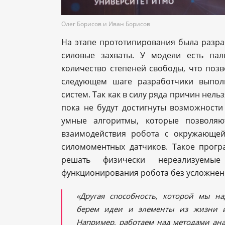
Олег Борисов и Иван Борисов
На этапе прототипирования была разра
силовые захваты. У модели есть па
количество степеней свободы, что позв
следующем шаге разработчики выполн
систем. Так как в силу ряда причин нель
пока не будут достигнуты возможности
умные алгоритмы, которые позволяю
взаимодействия робота с окружающей
силомоментных датчиков. Такое прог
решать физически нереализуемы
функционирования робота без усложнен
«Другая способность, которой мы на
берем идеи и элементы из жизни и
Например, работаем над методами ана