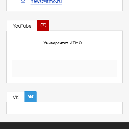
news@itmo.ru
YouTube
Университет ИТМО
VK