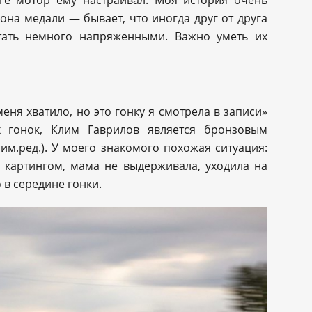
нге мотор ему настраивал. Моя история очень
рона медали — бывает, что иногда друг от друга
тать немного напряженными. Важно уметь их
еня хватило, но это гонку я смотрела в записи»
х гонок, Клим Гаврилов является бронзовым
м.ред.). У моего знакомого похожая ситуация:
 картингом, мама не выдерживала, уходила на
 в середине гонки.