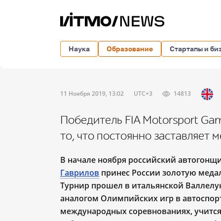
Наука
Образование
Стартапы и би
11 Ноября 2019, 13:02
UTC+3
14813
Победитель FIA Motorsport Gam
то, что постоянно заставляет 
В начале ноября российский автогонщ
Гаврилов
принес России золотую медаль
Турнир прошел в итальянской Валлелун
аналогом Олимпийских игр в автоспорт
международных соревнованиях, учится 