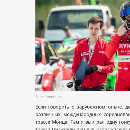
Клим Гаврилов
Если говорить о зарубежном опыте, д
различных международных соревнован
трассе Монца. Там я выиграл одну гонку
трасса Муджелло, там я выиграл квалиф