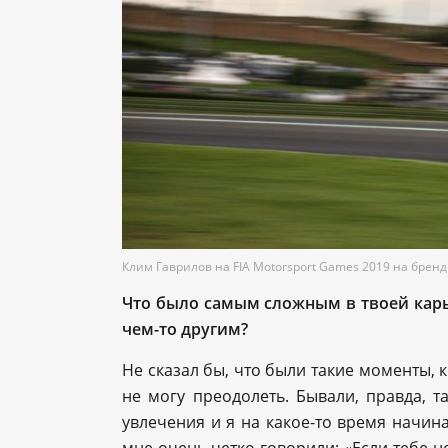
Клим Гаврилов на FIA Motorsport Games 2019 на бренди
Что было самым сложным в твоей карь
чем-то другим?
Не сказал бы, что были такие моменты, к
не могу преодолеть. Бывали, правда, т
увлечения и я на какое-то время начин
мне очень четко говорили: «Если тебе н