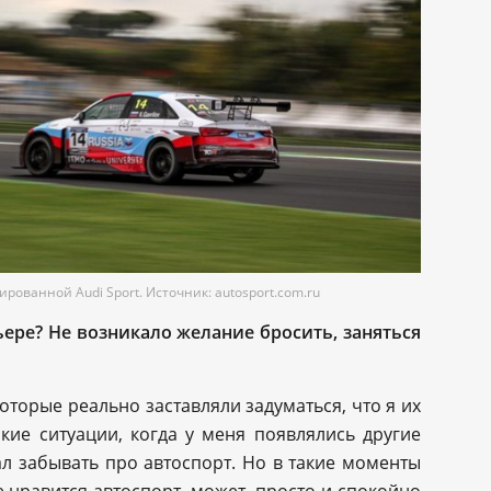
рованной Audi Sport. Источник: autosport.com.ru
ере? Не возникало желание бросить, заняться
оторые реально заставляли задуматься, что я их
акие ситуации, когда у меня появлялись другие
ал забывать про автоспорт. Но в такие моменты
е нравится автоспорт, может, просто и спокойно