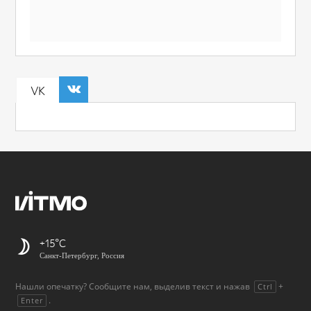
VK
+15
Санкт-Петербург, Россия
Нашли опечатку? Сообщите нам, выделив текст и нажав
+
Ctrl
.
Enter