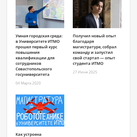
Умная городская среда:
Получил новый опыт
в Университете ИТМО
благодаря
прошел первый курс
магистратуре, собрал
повышения
команду и запустил
квалификации для
свой стартап — опыт
сотрудников
студента ИТМО
Севастопольского
27 Июня 2025
госуниверситета
04 Марта 2020
Как устроена