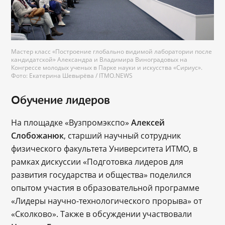
Мастер класс «Построение глобально видимой лаборатории после
кандидатской» Александра и Владимира Виноградовых на
Конгрессе молодых ученых в Парке науки и искусства «Сириус».
Фото: Екатерина Шевырёва / ITMO.NEWS
Обучение лидеров
На площадке «Вузпромэкспо»
Алексей
Слобожанюк
, старший научный сотрудник
физического факультета Университета ИТМО, в
рамках дискуссии «Подготовка лидеров для
развития государства и общества» поделился
опытом участия в образовательной программе
«Лидеры научно-технологического прорыва» от
«Сколково». Также в обсуждении участвовали