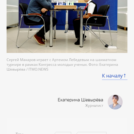
Сергей Макаров играет с Артемом Лебедевым на шахматном
турнире в рамках Конгресса молодых ученых. Фото: Екатерина
Шевырёва / ITMO.NEWS
К началу
Екатерина Шевырёва
Журналист