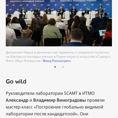
Дискуссия «Наука в регионах: как привлечь и сохранить таланты»
на Конгрессе молодых ученых в Парке науки и искусства «Сириус».
Фонд Росконгресс
Фото: Иван Климычев /
Фонд Росконгресс
Go wild
Руководители лаборатории SCAMT в ИТМО
Александр
и
Владимир Виноградовы
провели
мастер-класс «Построение глобально видимой
лаборатории после кандидатской». Они