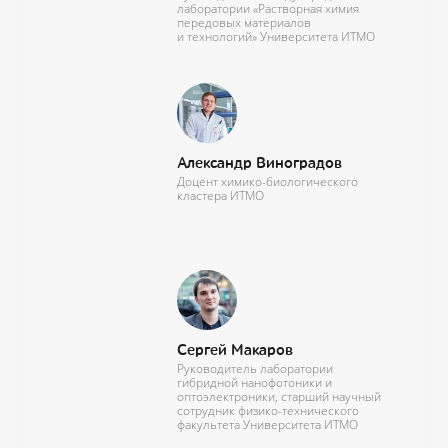
лаборатории «Растворная химия
передовых материалов
и технологий» Университета ИТМО
Александр Виноградов
Доцент химико-биологического
кластера ИТМО
Сергей Макаров
Руководитель лаборатории
гибридной нанофотоники и
оптоэлектроники, старший научный
сотрудник физико-технического
факультета Университета ИТМО