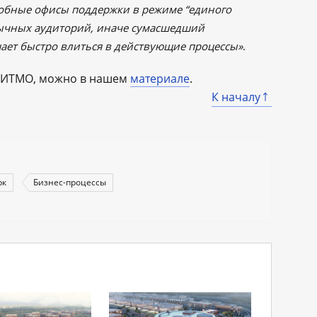
обные офисы поддержки в режиме “единого
ивычных аудиторий, иначе сумасшедший
ает быстро влиться в действующие процессы»
.
ва ИТМО, можно в нашем
материале
.
К началу
рк
Бизнес-процессы