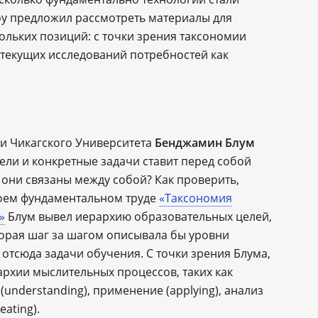
оу предложил рассмотреть материалы для
кольких позиций: с точки зрения таксономии
 текущих исследований потребностей как
ики Чикагского Университета
Бенджамин Блум
ели и конкретные задачи ставит перед собой
ак они связаны между собой? Как проверить,
воем фундаментальном труде
«Таксономия
»
Блум вывел иерархию образовательных целей,
орая шаг за шагом описывала бы уровни
тсюда задачи обучения. С точки зрения Блума,
архии мыслительных процессов, таких как
understanding), применение (applying), анализ
reating).