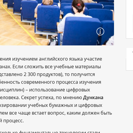
ения изучением английского языка участие
анах. Если сложить все учебные материалы
дставлено 2 300 продуктов), то получится
бенность современного процесса изучения
 дисциплин) – использование цифровых
человека. Секрет успеха, по мнению
Дункана
дозировании учебных бумажных и цифровых
ем все чаще встает вопрос, каким должен быть
 процесс.
асколько фундаментально технологии стали