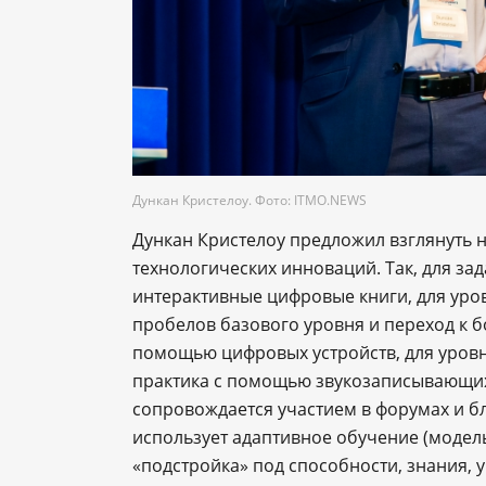
Дункан Кристелоу. Фото: ITMO.NEWS
Дункан Кристелоу предложил взглянуть 
технологических инноваций. Так, для з
интерактивные цифровые книги, для ур
пробелов базового уровня и переход к 
помощью цифровых устройств, для уров
практика с помощью звукозаписывающих
сопровождается участием в форумах и б
использует адаптивное обучение (модель
«подстройка» под способности, знания, у