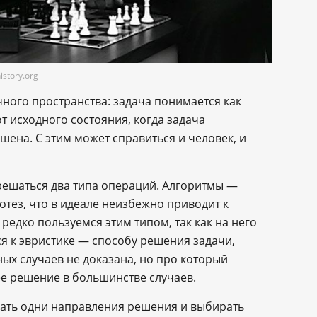
story.org
ного пространства: задача понимается как
т исходного состояния, когда задача
ешена. С этим может справиться и человек, и
 решаться два типа операций. Алгоритмы —
тез, что в идеале неизбежно приводит к
едко пользуемся этим типом, так как на него
я к эвристике — способу решения задачи,
ых случаев не доказана, но про который
ее решение в большинстве случаев.
вать одни направления решения и выбирать