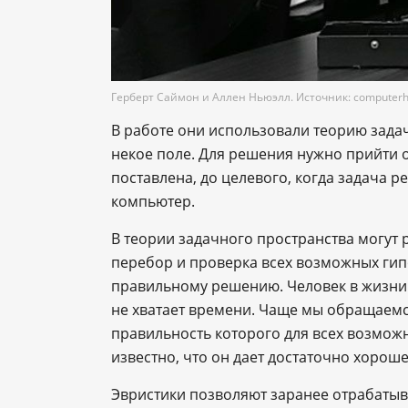
Герберт Саймон и Аллен Ньюэлл. Источник: computerhi
В работе они использовали теорию задач
некое поле. Для решения нужно прийти о
поставлена, до целевого, когда задача р
компьютер.
В теории задачного пространства могут
перебор и проверка всех возможных гипо
правильному решению. Человек в жизни р
не хватает времени. Чаще мы обращаемс
правильность которого для всех возможн
известно, что он дает достаточно хорош
Эвристики позволяют заранее отрабаты