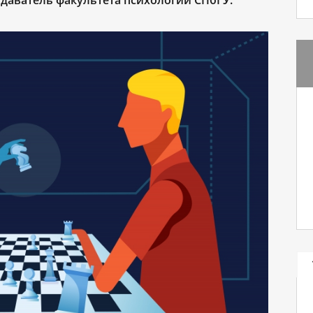
даватель факультета психологии СПбГУ.