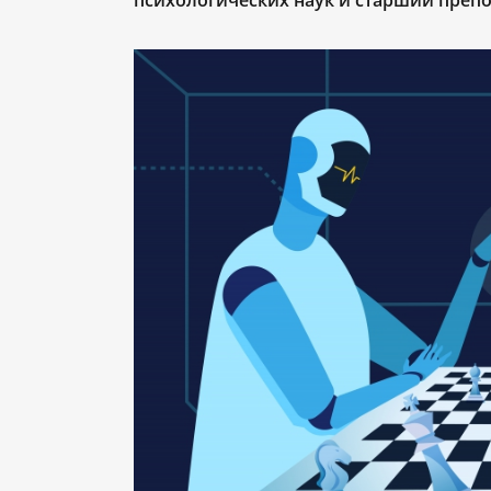
психологических наук и старший препо