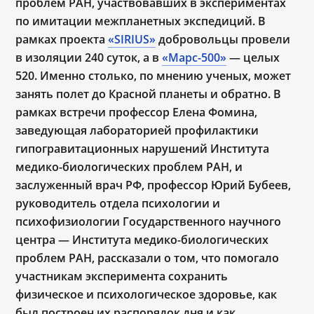
проблем РАН, участвовавших в экспериментах
по имитации межпланетных экспедиций. В
рамках проекта
«SIRIUS»
добровольцы провели
в изоляции 240 суток, а в
«Марс-500»
— целых
520. Именно столько, по мнению ученых, может
занять полет до Красной планеты и обратно. В
рамках встречи профессор Елена Фомина,
заведующая лабораторией профилактики
гипогравитационных нарушений Института
медико-биологических проблем РАН, и
заслуженный врач РФ, профессор Юрий Бубеев,
руководитель отдела психологии и
психофизиологии Государственного научного
центра — Института медико-биологических
проблем РАН, рассказали о том, что помогало
участникам эксперимента сохранить
физическое и психологическое здоровье, как
был построен их распорядок дня и как