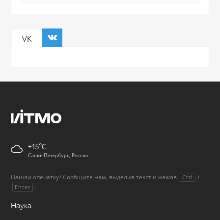
VK
+15
Санкт-Петербург, Россия
Нашли опечатку? Сообщите нам, выделив текст и нажав
+
Ctrl
.
Enter
Наука