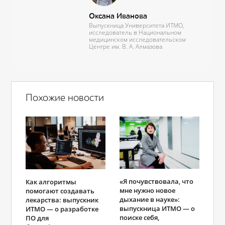
Оксана Иванова
Выпускница Университета ИТМО,
исследователь в
Национальном
медицинском исследовательском
Центре им. В. А. Алмазова
Похожие новости
«Я почувствовала, что
Как алгоритмы
мне нужно новое
помогают создавать
дыхание в науке»:
лекарства: выпускник
выпускница ИТМО — о
ИТМО ― о разработке
поиске себя,
ПО для