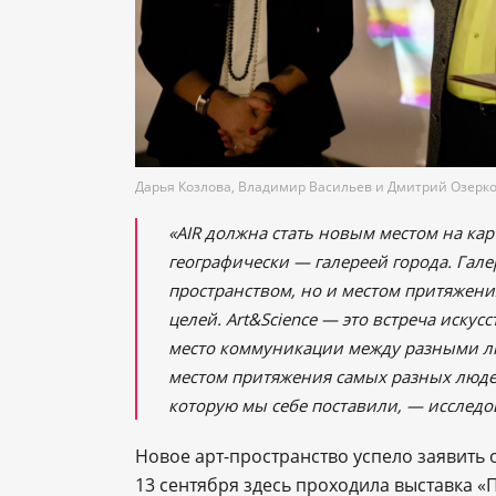
Дарья Козлова, Владимир Васильев и Дмитрий Озерк
«AIR должна стать новым местом на ка
географически — галереей города. Гале
пространством, но и местом притяжени
целей. Art&Science — это встреча искусс
место коммуникации между разными лю
местом притяжения самых разных люде
которую мы себе поставили, — исследов
Новое арт-пространство успело заявить о
13 сентября здесь проходила выставка «