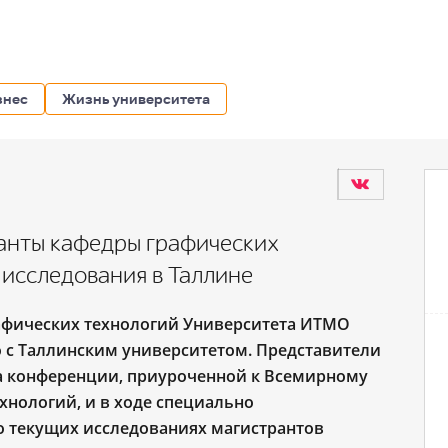
знес
Жизнь университета
анты кафедры графических
 исследования в Таллине
афических технологий Университета ИТМО
 с Таллинским университетом. Представители
на конференции, приуроченной к Всемирному
хнологий, и в ходе специально
о текущих исследованиях магистрантов