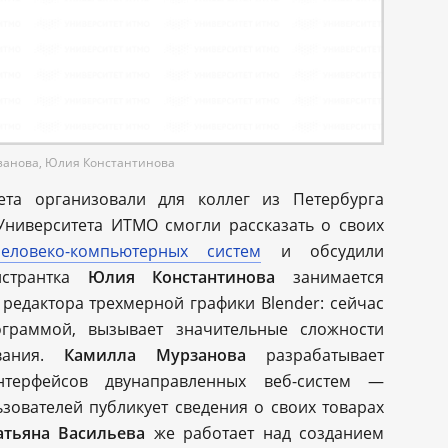
занова, Юлия Константинова
тета организовали для коллег из Петербурга
Университета ИТМО смогли рассказать о своих
ловеко-компьютерных систем
и обсудили
истрантка
Юлия Константинова
занимается
редактора трехмерной графики Blender: сейчас
ограммой, вызывает значительные сложности
вания.
Камилла Мурзанова
разрабатывает
терфейсов двунаправленных веб-систем —
зователей публикует сведения о своих товарах
атьяна Васильева
же работает над созданием