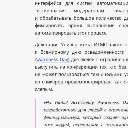
интерфейса для систем автоматизац
тестирования модераторам зачас
и обрабатывать большое количество да
фиксировать время выполнения сце
автоматизировать этот процесс.
Делегация Университета ИТМО также п
к Всемирному дню осведомленности о
Awareness Day
) для людей с ограничен
выступить на конференции тех, кто бе
не может пользоваться техническими у
из спикеров продемонстрировал, как о
слепым.
«На Global Accessbility Awareness 
разработанных для людей с огранич
фэшн-дизайнера, который создает од
этих людей, переводчик с эстонског