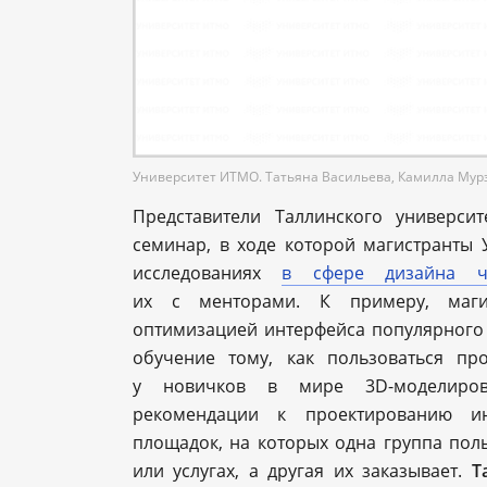
Университет ИТМО. Татьяна Васильева, Камилла Мур
Представители Таллинского универси
семинар, в ходе которой магистранты 
исследованиях
в сфере дизайна че
их с менторами. К примеру, маг
оптимизацией интерфейса популярного 
обучение тому, как пользоваться пр
у новичков в мире 3D-моделиро
рекомендации к проектированию ин
площадок, на которых одна группа поль
или услугах, а другая их заказывает.
Т