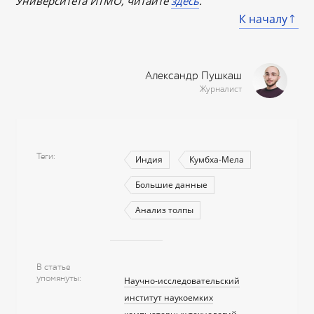
Университета ИТМО, читайте
здесь
.
К началу
Александр Пушкаш
Журналист
Теги
Индия
Кумбха-Мела
Большие данные
Анализ толпы
В статье
упомянуты
Научно-исследовательский
институт наукоемких