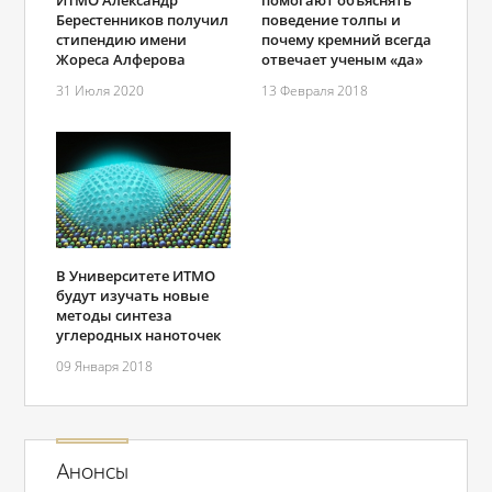
ИТМО Александр
помогают объяснять
Берестенников получил
поведение толпы и
стипендию имени
почему кремний всегда
Жореса Алферова
отвечает ученым «да»
31 Июля 2020
13 Февраля 2018
В Университете ИТМО
будут изучать новые
методы синтеза
углеродных наноточек
09 Января 2018
Анонсы