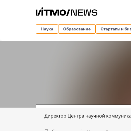
Наука
Образование
Стартапы и би
Директор Центра научной коммуник