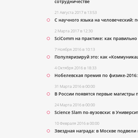
сотрудничестве
21 Августа 2017 в 13:53
С научного языка на человеческий: 
2 Марта 2017 в 12:30
SciComm на практике: как правильно
7 Ноября 2016 в 10:13
Популяризируй это: как «Коммуника
4 Октября 2016 в 18:33
Нобелевская премия по физике-2016
31 Марта 2016 в 00:00
В России появятся первые магистры 
24 Марта 2016 в 00:00
Science Slam по-вузовски: в Универ
10 Февраля 2016 в 00:00
Звездная награда: в Москве подвели