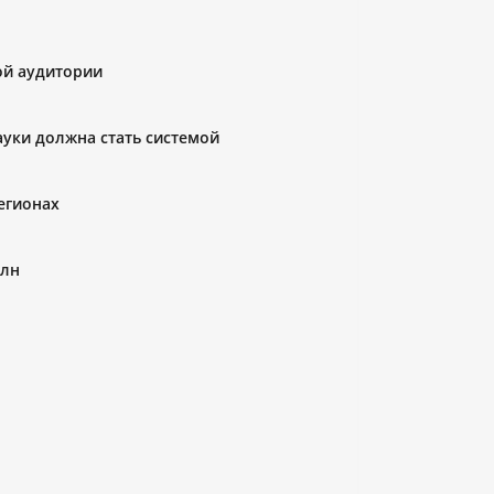
ой аудитории
ауки должна стать системой
егионах
олн