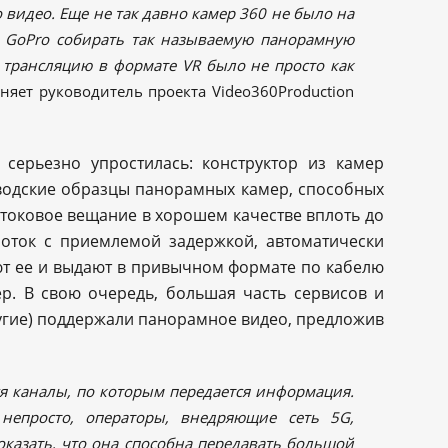
 видео. Еще не так давно камер 360 не было на
 GoPro собирать так называемую панорамную
 трансляцию в формате VR было не просто как
няет руководитель проекта Video360Production
 серьезно упростилась: конструктор из камер
аводские образцы панорамных камер, способных
отоковое вещание в хорошем качестве вплоть до
оток с приемлемой задержкой, автоматически
т ее и выдают в привычном формате по кабелю
ер. В свою очередь, большая часть сервисов и
ругие) поддержали панорамное видео, предложив
я каналы, по которым передается информация.
непросто, операторы, внедряющие сеть 5G,
оказать, что она способна передавать большой