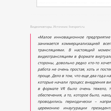
Видеоповторы. Источник: livesport.ru
«Малое инновационное предприятие 
занимается коммерциализацией все
трансляциями. В настоящий моме
видеотрансляциям в формате виртуаль
стороны, довольно редко кто-то хочет
работа не очень простая, хоть и пост
проще. Дело в том, что еще два года н
которые начали процесс внедрения ви
в формате VR было очень тяжело, т
обеспечения, а то, которое было, нах
проводились периодически – напр
церемонию инаугурации презид