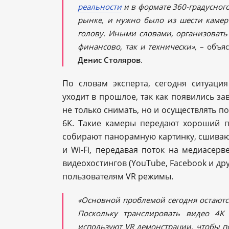
реальности
и в формате 360-градусного
рынке, и нужно было из шести камер
голову. Иными словами, организовать
финансово, так и технически»,
– объяс
Денис
Столяров
.
По словам эксперта, сегодня ситуация
уходит в прошлое, так как появились з
не только снимать, но и осуществлять п
6K. Такие камеры передают хороший п
собирают панорамную картинку, сшиваю
и Wi-Fi, передавая поток на медиасерв
видеохостингов (YouTube, Facebook и д
пользователям VR режимы.
«Основной проблемой сегодня остаютс
Поскольку транслировать видео 4K 
используют VR демонстрации, чтобы п