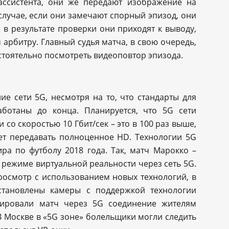
ассистента, они же передают изображение на
лучае, если они замечают спорный эпизод, они
 в результате проверки они приходят к выводу,
 арбитру. Главный судья матча, в свою очередь,
стоятельно посмотреть видеоповтор эпизода.
ие сети 5G, несмотря на то, что стандарты для
аботаны до конца. Планируется, что 5G сети
со скоростью 10 Гбит/сек – это в 100 раз выше,
яет передавать полноценное HD. Технологии 5G
ра по футболу 2018 года. Так, матч Марокко –
режиме виртуальной реальности через сеть 5G.
росмотр с использованием новых технологий, в
установлены камеры с поддержкой технологии
лировали матч через 5G соединение жителям
В Москве в «5G зоне» болельщики могли следить